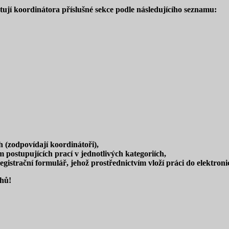
aktují koordinátora příslušné sekce podle následujícího seznamu:
h (zodpovídají koordinátoři),
 postupujících prací v jednotlivých kategoriích,
registrační formulář, jehož prostřednictvím vloží práci do elektro
chů!