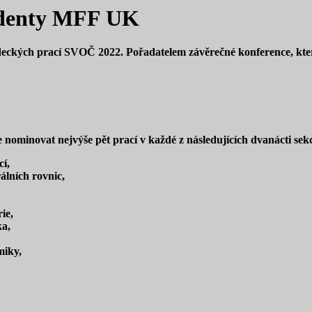
udenty MFF UK
vědeckých prací SVOČ 2022. Pořadatelem závěrečné konference, kte
ominovat nejvýše pět prací v každé z následujících dvanácti sekc
í,
álních rovnic,
ie,
ka,
miky,