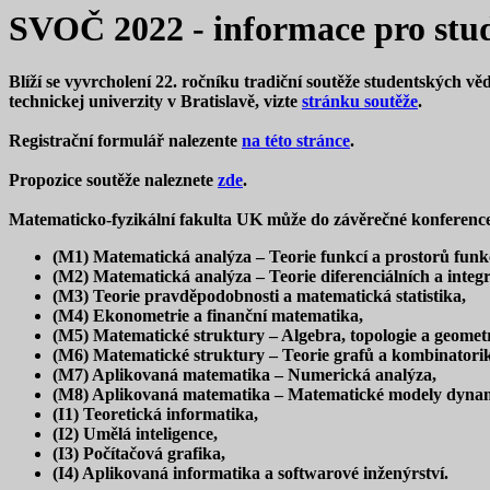
SVOČ 2022 - informace pro st
Blíží se vyvrcholení 22. ročníku tradiční soutěže studentských 
technickej univerzity v Bratislavě, vizte
stránku soutěže
.
Registrační formulář nalezente
na této stránce
.
Propozice soutěže naleznete
zde
.
Matematicko-fyzikální fakulta UK může do závěrečné konference n
(M1) Matematická analýza – Teorie funkcí a prostorů funkc
(M2) Matematická analýza – Teorie diferenciálních a integr
(M3) Teorie pravděpodobnosti a matematická statistika,
(M4) Ekonometrie a finanční matematika,
(M5) Matematické struktury – Algebra, topologie a geometr
(M6) Matematické struktury – Teorie grafů a kombinatori
(M7) Aplikovaná matematika – Numerická analýza,
(M8) Aplikovaná matematika – Matematické modely dyna
(I1) Teoretická informatika,
(I2) Umělá inteligence,
(I3) Počítačová grafika,
(I4) Aplikovaná informatika a softwarové inženýrství.