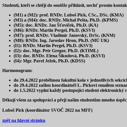
Studenti, kteří se chtějí do soutěže přihlásit, nechť prosím kont
(M1) a (M2): prof. RNDr. Luboš Pick, CSc., DSc. (KMA)
(M3) a (M4): doc. RNDr. Michal Pešta, Ph.D. (KPMS)
(M5): doc. RNDr. Jan Šťovíček, Ph.D. (KA)
(M6): RNDr. Martin Pergel, Ph.D. (KSVI)
(M7): prof. RNDr. Vladimír Janovský, DrSc. (KNM)
(M8): RNDr. Ing. Jaroslav Hron, Ph.D. (MÚ UK)
(I1): RNDr. Martin Pergel, Ph.D. (KSVI)
(I2): doc. Mgr. Petr Gregor, Ph.D. (KTIML)
(I3): doc. RNDr. Elena Šikudová, Ph.D. (KSVI)
(I4): Mgr. Pavel Ježek, Ph.D. (KDSS)
Harmonogram:
do 29.4.2022 proběhnou fakultní kola v jednotlivých sekcíc
do 29.4.2022 zašlou koordinátoři L. Pickovi emailem seznam
do 1.5.2022 vyplní každý postupující student elektronický 
Děkuji všem za spolupráci a přeji našim studentům mnoho úspě
Luboš Pick (koordinátor SVOČ 2022 na MFF)
zpět na hlavní stránku