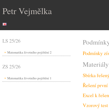
Petr Vejmělka
LS 25/26
Podmínky
Podmínky zís
Matematika životního pojištění 2
Materiály
ZS 25/26
Sbírka řešen
Matematika životního pojištění 1
Řešení první
Excel k řeše
Vzorový test