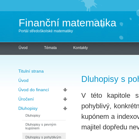
Finanční matematika
Portál středoškolské matematiky
Úvod
Témata
Kontakty
Titulní strana
Dluhopisy s p
Úvod
Úvod do financí
V této kapitole 
Úročení
pohyblivý, konkré
Dluhopisy
kupónem a indexov
Dluhopisy
Dluhopisy s pevným
majitel dopředu nev
kupónem
Dluhopisy s pohyblivým