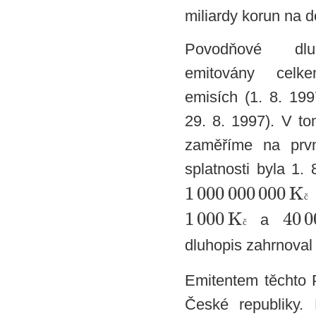
miliardy korun na do
Povodňové dlu
emitovány cel
emisích (1. 8. 199
29. 8. 1997). V to
zaměříme na prvn
splatnosti byla 1.
1
000
000
000
K
č
1
000
K
40
0
a
č
dluhopis zahrnova
Emitentem těchto P
České republiky.