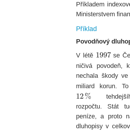
Příkladem indexov
Ministerstvem fina
Příklad
Povodňový dluhopi
1997
V létě
se Če
ničivá povodeň, 
nechala škody ve
miliard korun. To
12
%
tehdejšíh
rozpočtu. Stát tu
peníze, a proto 
dluhopisy v celk