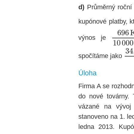
d)
Průměrný roční 
kupónové platby, k
696
výnos je
10
000
34
spočítáme jako
Úloha
Firma A se rozhodne
do nové továrny. 
vázané na vývoj 
stanoveno na 1. le
ledna 2013. Kupó