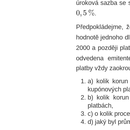
úroková sazba se s
0
,
5
%
.
Předpokládejme, 
hodnotě jednoho d
2000 a později pla
odvedena emitent
platby vždy zaokro
a) kolik koru
kupónových pl
b) kolik kor
platbách,
c) o kolik proce
d) jaký byl pr