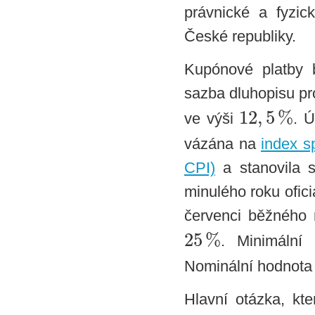
právnické a fyzi
České republiky.
Kupónové platby 
sazba dluhopisu p
12
,
5
%
ve výši
. 
vázána na
index s
CPI)
a stanovila s
minulého roku ofic
červenci běžného
25
%
. Minimální
Nominální hodnota d
Hlavní otázka, kte