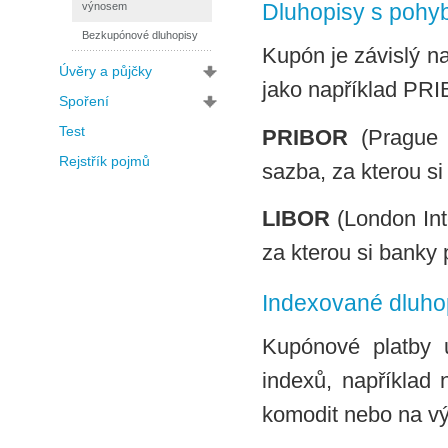
Dluhopisy s pohy
výnosem
Bezkupónové dluhopisy
Kupón je závislý n
Úvěry a půjčky
jako například PR
Spoření
Test
PRIBOR
(Prague 
Rejstřík pojmů
sazba, za kterou s
LIBOR
(London Int
za kterou si banky
Indexované dluho
Kupónové platby 
indexů, například 
komodit nebo na vý