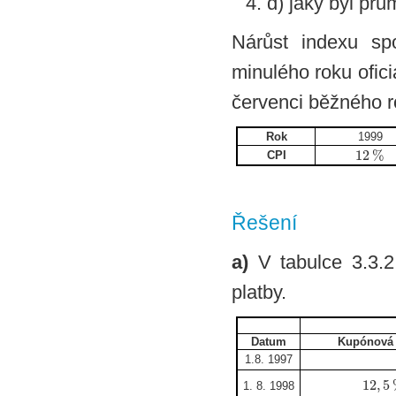
d) jaký byl pr
Nárůst indexu sp
minulého roku ofic
červenci běžného r
Rok
1999
12
%
CPI
Řešení
a)
V tabulce 3.3.2
platby.
Datum
Kupónová
1.8. 1997
12
,
5
1. 8. 1998