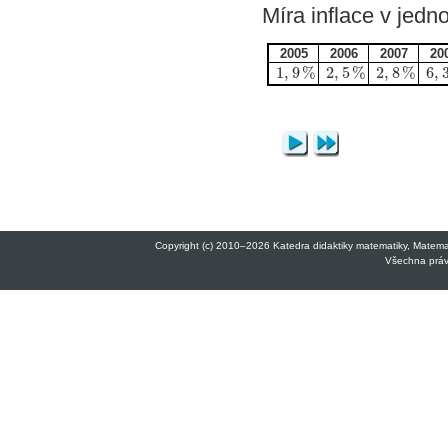
Míra inflace v jedn
2005
2006
2007
20
1
,
9
%
2
,
5
%
2
,
8
%
6
,
Copyright (c) 2010–2026 Katedra didaktiky matematiky, Matemati
Všechna práva