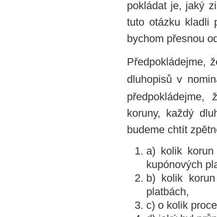
pokládat je, jaký 
tuto otázku kladli
bychom přesnou od
Předpokládejme, ž
dluhopisů v nomin
předpokládejme, 
koruny, každý dlu
budeme chtít zpětně
a) kolik koru
kupónových pl
b) kolik kor
platbách,
c) o kolik proce