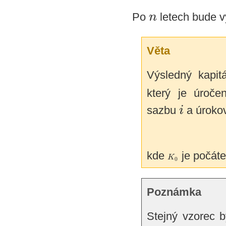
n
Po
letech bude v
Věta
Výsledný kapit
který je úroč
i
sazbu
a úrokov
kde
je počáte
K
0
Poznámka
Stejný vzorec b