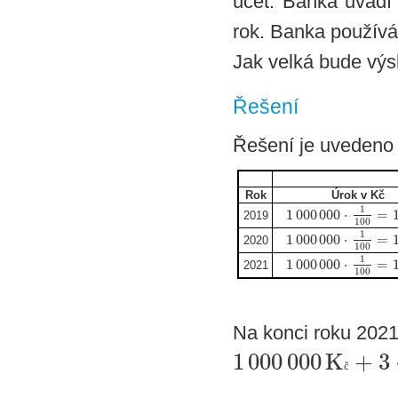
účet. Banka uvádí
rok. Banka používá
Jak velká bude výs
Řešení
Řešení je uvedeno 
Rok
Úrok v Kč
1
1
000
000
⋅
=
2019
100
1
1
000
000
⋅
=
2020
100
1
1
000
000
⋅
=
2021
100
Na konci roku 2021 
1
000
000
K
+
3
č