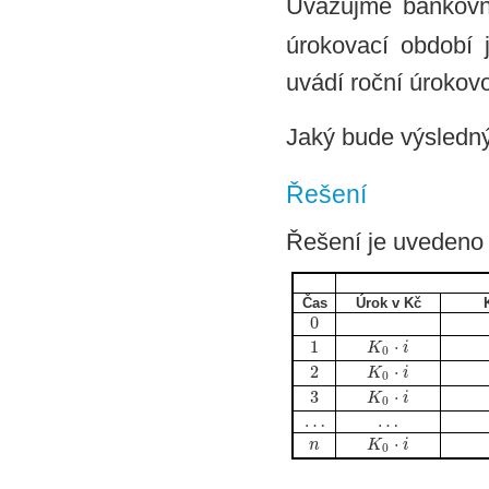
Uvažujme bankovní
úrokovací období 
uvádí roční úroko
Jaký bude výsledný
Řešení
Řešení je uvedeno 
Čas
Úrok v Kč
0
1
⋅
K
i
0
2
⋅
K
i
0
3
⋅
K
i
0
…
…
⋅
n
K
i
0