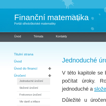
Finanční matematika
Portál středoškolské matematiky
Úvod
Témata
Kontakty
Titulní strana
Jednoduché úr
Úvod
Úvod do financí
V této kapitole se
Úročení
počítat úroky. R
Jednoduché úročení
jednoduché a
slož
Složené úročení
Frekvence úročení
Důležité u úroče
Vliv daně a inflace