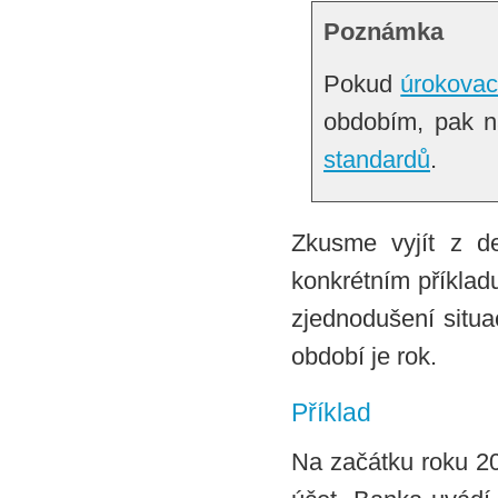
Poznámka
Pokud
úrokovac
obdobím, pak n
standardů
.
Zkusme vyjít z d
konkrétním příklad
zjednodušení situ
období je rok.
Příklad
Na začátku roku 2