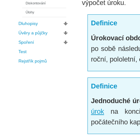
výpočet úroku.
Diskontování
Úlohy
Definice
Dluhopisy
Úvěry a půjčky
Úrokovací obd
Spoření
po sobě následu
Test
roční, pololetní, 
Rejstřík pojmů
Definice
Jednoduché úr
úrok
na konc
počátečního kapi