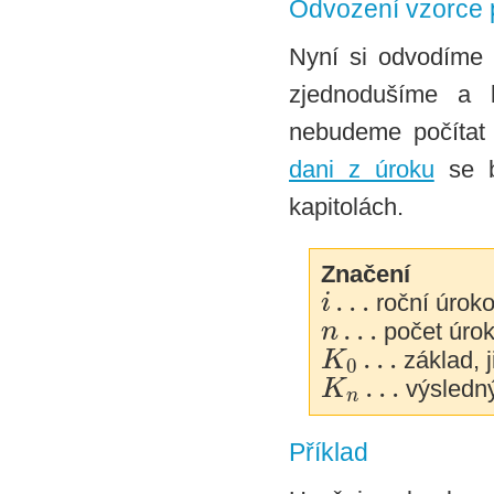
Odvození vzorce 
Nyní si odvodíme 
zjednodušíme a 
nebudeme počítat
dani z úroku
se b
kapitolách.
Značení
…
i
roční úroko
…
n
počet úrok
…
K
základ, j
0
…
K
výsledný
n
Příklad