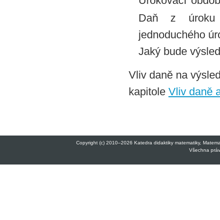
Úrokovací obdob
Daň z úroku n
jednoduchého úr
Jaký bude výsled
Vliv daně na výsle
kapitole
Vliv daně a
Copyright (c) 2010–2026 Katedra didaktiky matematiky, Matemati
Všechna práva