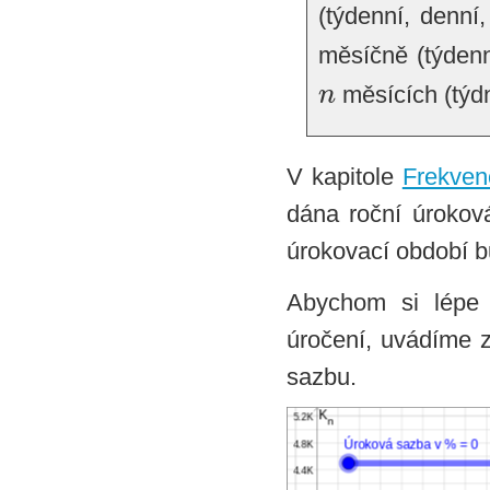
(týdenní, denní
měsíčně (týdenn
n
měsících (týdn
V kapitole
Frekven
dána roční úroková
úrokovací období bu
Abychom si lépe p
úročení, uvádíme z
sazbu.