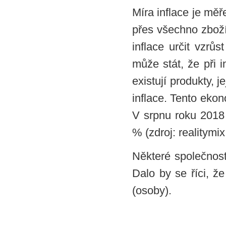
Míra inflace je mě
přes všechno zboží
inflace určit vzrů
může stát, že při 
existují produkty, 
inflace. Tento eko
V srpnu roku 2018 
% (zdroj: realitymi
Některé společnosti
Dalo by se říci, že
(osoby).