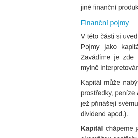
jiné finanční produ
Finanční pojmy
V této části si uv
Pojmy jako kapitá
Zavádíme je zde 
mylně interpretová
Kapitál může nabý
prostředky, peníze a
jež přinášejí svému
dividend apod.).
Kapitál
chápeme ja