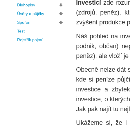
Investicí
zde rozum
Dluhopisy
(zdrojů, peněz), k
Úvěry a půjčky
zvýšení produkce p
Spoření
Test
Náš pohled na inve
Rejstřík pojmů
podnik, občan) nep
peněz), ale vloží j
Obecně nelze dát s
kde si peníze půjč
investice a zbyte
investice, o který
Jak pak najít tu n
Ukážeme si, že i