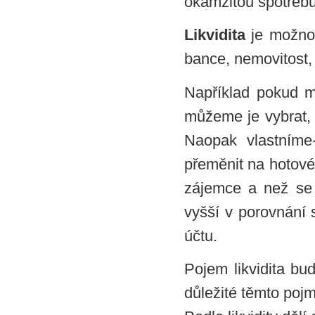
okamžitou spotřebu
Likvidita
je možnos
bance, nemovitost,
Například pokud 
můžeme je vybrat, 
Naopak vlastníme-
přeměnit na hotové 
zájemce a než se c
vyšší v porovnání 
účtu.
Pojem likvidita bud
důležité těmto poj