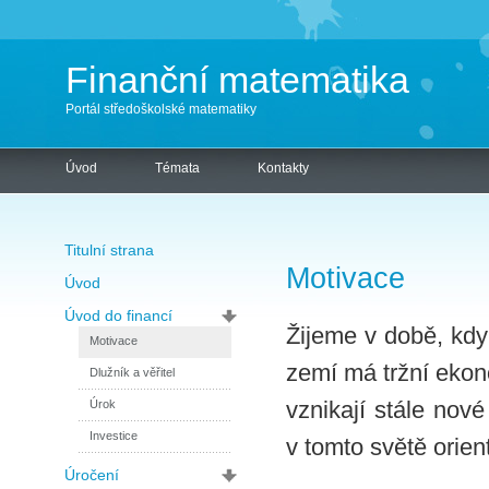
Finanční matematika
Portál středoškolské matematiky
Úvod
Témata
Kontakty
Titulní strana
Motivace
Úvod
Úvod do financí
Žijeme v době, kdy 
Motivace
zemí má tržní ekon
Dlužník a věřitel
vznikají stále nové
Úrok
Investice
v tomto světě orien
Úročení