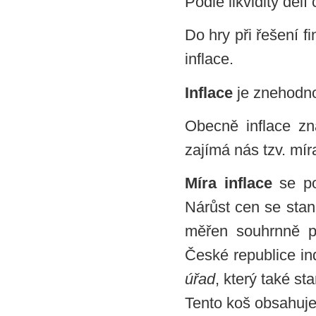
Podle likvidity děl
Do hry při řešení 
inflace.
Inflace
je znehodn
Obecně inflace z
zajímá nás tzv. míra
Míra inflace
se poč
Nárůst cen se stan
měřen souhrnně p
České republice in
úřad
, který také st
Tento koš obsahuje