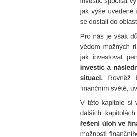
investic spočítat v
jak výše uvedené 
se dostali do oblas
Pro nás je však dů
vědom možných ri
jak investovat pe
investic a násled
situaci.
Rovněž bu
finančním světě, u
V této kapitole si
dalších kapitolá
řešení úloh ve fi
možnosti finančního