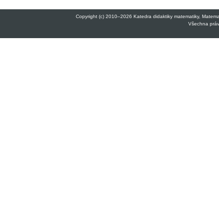
Copyright (c) 2010–2026 Katedra didaktiky matematiky, Matemati
Všechna práva