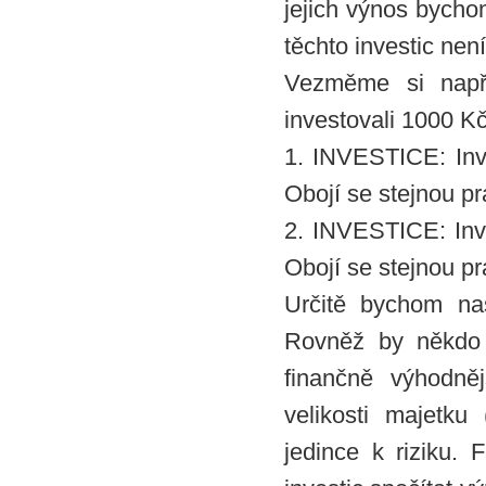
jejich výnos bycho
těchto investic nen
Vezměme si napří
investovali 1000 Kč
1. INVESTICE: Inv
Obojí se stejnou p
2. INVESTICE: Inv
Obojí se stejnou p
Určitě bychom našl
Rovněž by někdo p
finančně výhodně
velikosti majetk
jedince k riziku. 